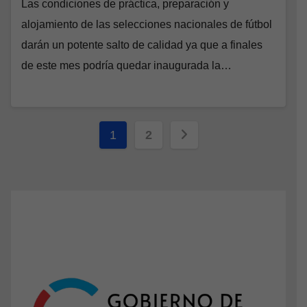
Las condiciones de práctica, preparación y
alojamiento de las selecciones nacionales de fútbol
darán un potente salto de calidad ya que a finales
de este mes podría quedar inaugurada la…
Paginación
1
2
de
entradas