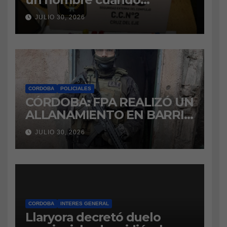
intentaba ingresar
JULIO 30, 2026
marihuana a la cárcel
CORDOBA
POLICIALES
CÓRDOBA: FPA REALIZÓ UN
ALLANAMIENTO EN BARRIO
VILLA BOEDO
JULIO 30, 2026
RELACIONADO CON UNA
CAUSA DE DROGAS EN LA
CÁRCEL DE BOUWER
CORDOBA
INTERES GENERAL
Llaryora decretó duelo