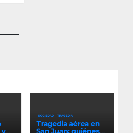
SOCIEDAD
TRAGEDIA
ó
Tragedia aérea en
 y
San Juan: quiénes