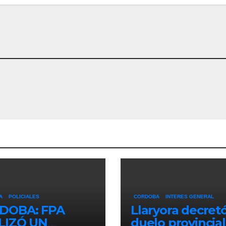
A
POLICIALES
CORDOBA
INTERES GENERAL
DOBA: FPA
Llaryora decret
LIZÓ UN
duelo provincial