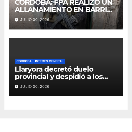
CÓRDOBA: FPA REALIZÓ UN
ALLANAMIENTO EN BARRIO
VILLA BOEDO RELACIONADO
JULIO 30, 2026
CON UNA CAUSA DE DROGAS
EN LA CÁRCEL DE BOUWER
CORDOBA
INTERES GENERAL
Llaryora decretó duelo
provincial y despidió a los
bomberos cordobeses
JULIO 30, 2026
fallecidos en la tragedia
aérea de San Juan