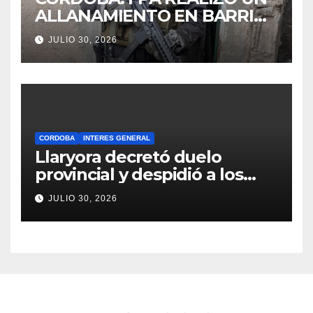
ALLANAMIENTO EN BARRIO
VILLA BOEDO RELACIONADO
JULIO 30, 2026
CON UNA CAUSA DE DROGAS
EN LA CÁRCEL DE BOUWER
CORDOBA
INTERES GENERAL
Llaryora decretó duelo
provincial y despidió a los
bomberos cordobeses
JULIO 30, 2026
fallecidos en la tragedia
aérea de San Juan