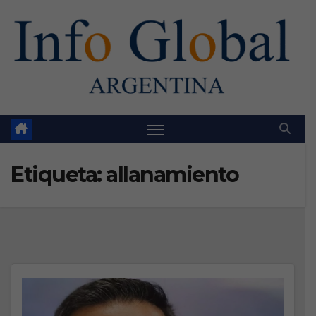
Skip
to
content
Etiqueta:
allanamiento