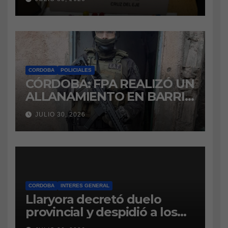
marihuana a la cárcel
CORDOBA
POLICIALES
CÓRDOBA: FPA REALIZÓ UN
ALLANAMIENTO EN BARRIO
VILLA BOEDO
JULIO 30, 2026
RELACIONADO CON UNA
CAUSA DE DROGAS EN LA
CÁRCEL DE BOUWER
CORDOBA
INTERES GENERAL
Llaryora decretó duelo
provincial y despidió a los
bomberos cordobeses