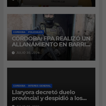
marihuana a la cárcel
CORDOBA
POLICIALES
CÓRDOBA: FPA REALIZÓ UN
ALLANAMIENTO EN BARRIO
VILLA BOEDO
JULIO 30, 2026
RELACIONADO CON UNA
CAUSA DE DROGAS EN LA
CÁRCEL DE BOUWER
CORDOBA
INTERES GENERAL
Llaryora decretó duelo
provincial y despidió a los
bomberos cordobeses