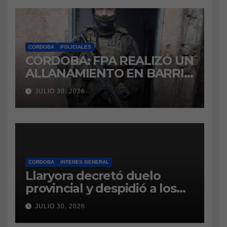
CORDOBA
POLICIALES
CÓRDOBA: FPA REALIZÓ UN
ALLANAMIENTO EN BARRIO
VILLA BOEDO
JULIO 30, 2026
RELACIONADO CON UNA
CAUSA DE DROGAS EN LA
CÁRCEL DE BOUWER
CORDOBA
INTERES GENERAL
Llaryora decretó duelo
provincial y despidió a los
bomberos cordobeses
JULIO 30, 2026
fallecidos en la tragedia
aérea de San Juan