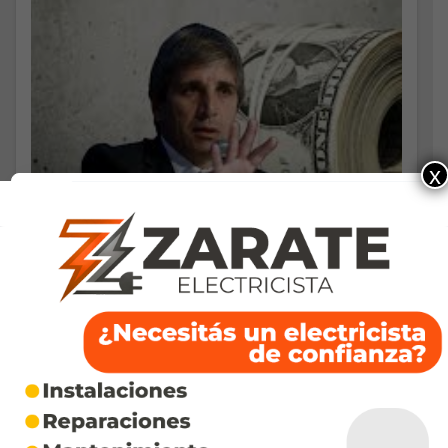
x
ECONOMIA
En busca de dólares, toman
nueva deuda por US$ 100 millones
SEPTIEMBRE 29, 2025
En la búsqueda de ingreso de dólares por cualquier