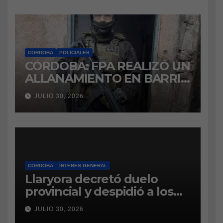
CORDOBA
POLICIALES
CÓRDOBA: FPA REALIZÓ UN
ALLANAMIENTO EN BARRIO
VILLA BOEDO
JULIO 30, 2026
RELACIONADO CON UNA
CAUSA DE DROGAS EN LA
CÁRCEL DE BOUWER
CORDOBA
INTERES GENERAL
Llaryora decretó duelo
provincial y despidió a los
bomberos cordobeses
JULIO 30, 2026
fallecidos en la tragedia