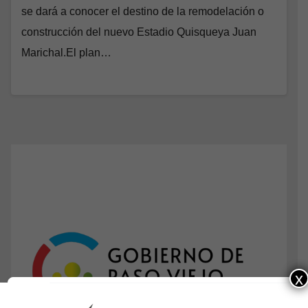
se dará a conocer el destino de la remodelación o
construcción del nuevo Estadio Quisqueya Juan
Marichal.El plan…
x