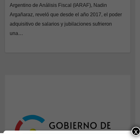
Argentino de Análisis Fiscal (IARAF), Nadin
Argañaraz, reveló que desde el año 2017, el poder
adquisitivo de salarios y jubilaciones sufrieron
una…
x