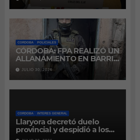
marihuana a la cárcel
CORDOBA
POLICIALES
CÓRDOBA: FPA REALIZÓ UN
ALLANAMIENTO EN BARRIO
VILLA BOEDO
JULIO 30, 2026
RELACIONADO CON UNA
CAUSA DE DROGAS EN LA
CÁRCEL DE BOUWER
CORDOBA
INTERES GENERAL
Llaryora decretó duelo
provincial y despidió a los
bomberos cordobeses