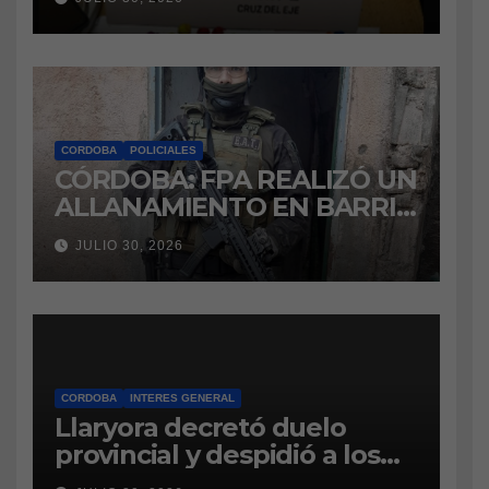
marihuana a la cárcel
CORDOBA
POLICIALES
CÓRDOBA: FPA REALIZÓ UN
ALLANAMIENTO EN BARRIO
VILLA BOEDO
JULIO 30, 2026
RELACIONADO CON UNA
CAUSA DE DROGAS EN LA
CÁRCEL DE BOUWER
CORDOBA
INTERES GENERAL
Llaryora decretó duelo
provincial y despidió a los
bomberos cordobeses