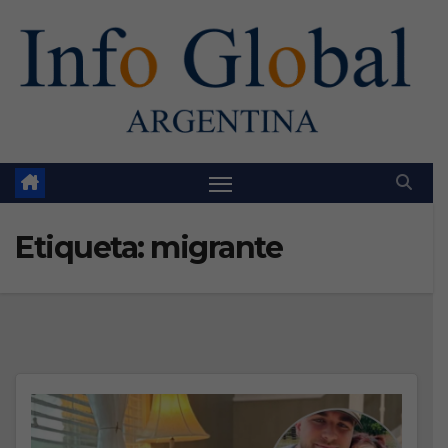
Skip
to
content
Etiqueta:
migrante