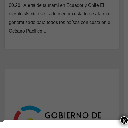
00.20 | Alerta de tsunami en Ecuador y Chile El
evento sísmico se tradujo en un estado de alarma
generalizado para todos los países con costa en el
Océano Pacífico.…
x