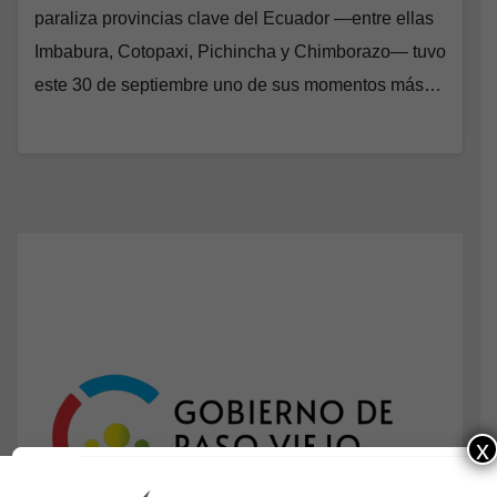
paraliza provincias clave del Ecuador —entre ellas
Imbabura, Cotopaxi, Pichincha y Chimborazo— tuvo
este 30 de septiembre uno de sus momentos más…
x