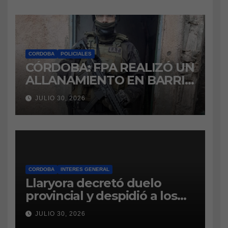
CORDOBA
POLICIALES
CÓRDOBA: FPA REALIZÓ UN
ALLANAMIENTO EN BARRIO
VILLA BOEDO
JULIO 30, 2026
RELACIONADO CON UNA
CAUSA DE DROGAS EN LA
CÁRCEL DE BOUWER
CORDOBA
INTERES GENERAL
Llaryora decretó duelo
provincial y despidió a los
bomberos cordobeses
JULIO 30, 2026
fallecidos en la tragedia