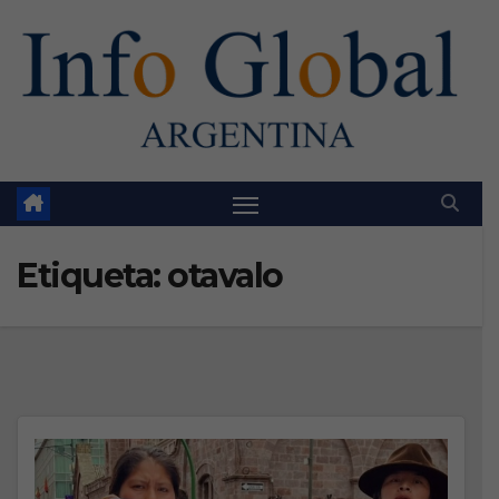
Skip
to
content
Etiqueta:
otavalo