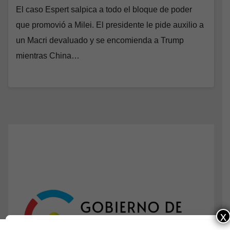
El caso Espert salpica a todo el bloque de poder
que promovió a Milei. El presidente le pide auxilio a
un Macri devaluado y se encomienda a Trump
mientras China…
x