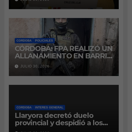
marihuana a la cárcel
CORDOBA
POLICIALES
CÓRDOBA: FPA REALIZÓ UN
ALLANAMIENTO EN BARRIO
VILLA BOEDO
JULIO 30, 2026
RELACIONADO CON UNA
CAUSA DE DROGAS EN LA
CÁRCEL DE BOUWER
CORDOBA
INTERES GENERAL
Llaryora decretó duelo
provincial y despidió a los
bomberos cordobeses