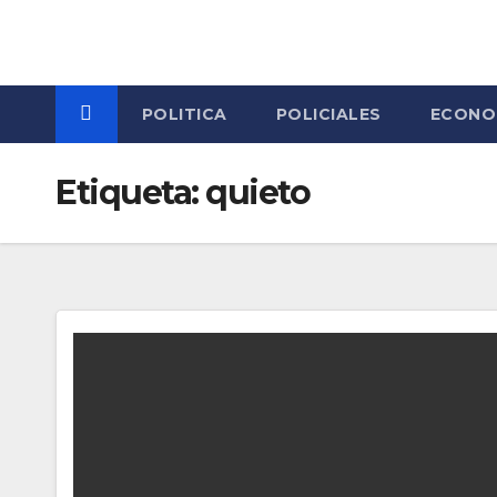
Skip
to
content
POLITICA
POLICIALES
ECONO
Etiqueta:
quieto