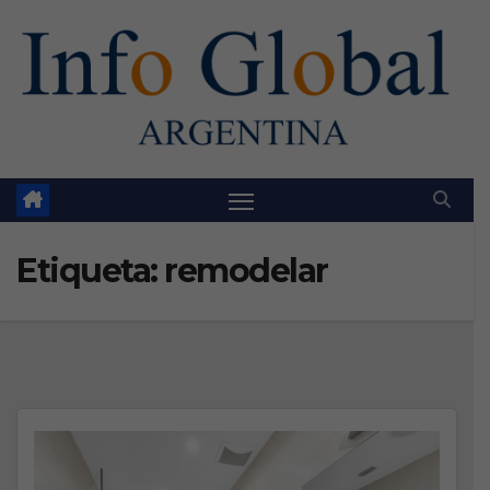
Skip
to
content
Etiqueta:
remodelar