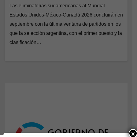
Las eliminatorias sudamericanas al Mundial
Estados Unidos-México-Canadá 2026 concluirán en
septiembre con la última ventana de partidos en los
que la selección argentina, con el primer puesto y la
clasificación…
x