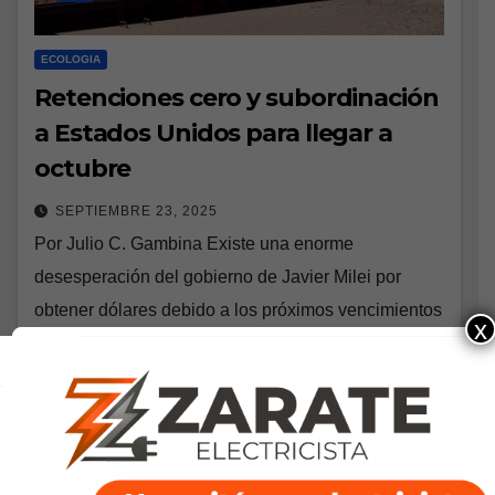
ECOLOGIA
Retenciones cero y subordinación
a Estados Unidos para llegar a
octubre
SEPTIEMBRE 23, 2025
Por Julio C. Gambina Existe una enorme
desesperación del gobierno de Javier Milei por
obtener dólares debido a los próximos vencimientos
x
de la deuda pública externa y a la corrida…