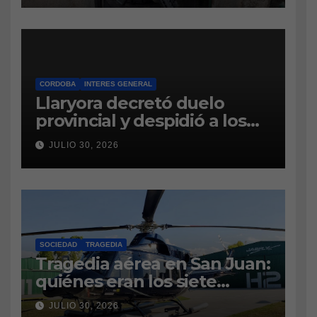
CAUSA DE DROGAS EN LA
CÁRCEL DE BOUWER
CORDOBA
INTERES GENERAL
Llaryora decretó duelo
provincial y despidió a los
bomberos cordobeses
JULIO 30, 2026
fallecidos en la tragedia
aérea de San Juan
SOCIEDAD
TRAGEDIA
Tragedia aérea en San Juan:
quiénes eran los siete
tripulantes fallecidos y qué
JULIO 30, 2026
es lo último que se sabe