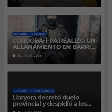
marihuana a la cárcel
CORDOBA
POLICIALES
CÓRDOBA: FPA REALIZÓ UN
ALLANAMIENTO EN BARRIO
VILLA BOEDO
JULIO 30, 2026
RELACIONADO CON UNA
CAUSA DE DROGAS EN LA
CÁRCEL DE BOUWER
CORDOBA
INTERES GENERAL
Llaryora decretó duelo
provincial y despidió a los
bomberos cordobeses