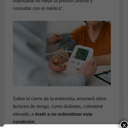
importante es medir la presión arterial y
consultar con el médico”.
Sobre el cierre de la entrevista, enumeró otros
factores de riesgo, como diabetes, colesterol
elevado, e
instó a no subestimar esta
condición.
x