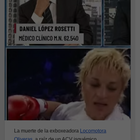
La muerte de la exboxeadora
Locomotora
Oliveras
, a raíz de un ACV isquémico,