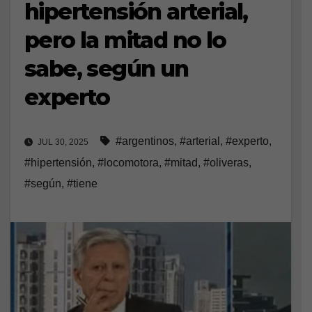
hipertensión arterial,
pero la mitad no lo
sabe, según un
experto
#argentinos
,
#arterial
,
#experto
,
JUL 30, 2025
#hipertensión
,
#locomotora
,
#mitad
,
#oliveras
,
#según
,
#tiene