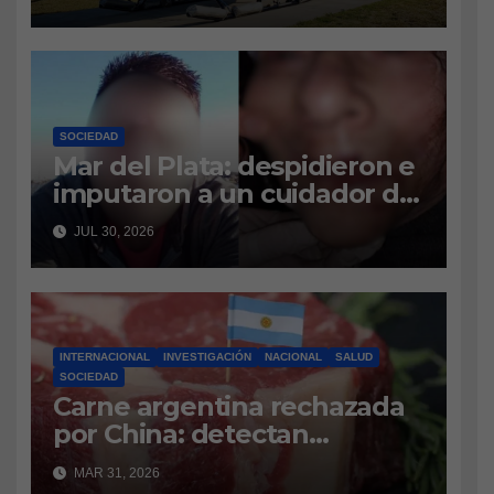
es lo último que se sabe
SOCIEDAD
Mar del Plata: despidieron e
imputaron a un cuidador de
geriátrico por presunto
JUL 30, 2026
maltrato a dos adultas
mayores
INTERNACIONAL
INVESTIGACIÓN
NACIONAL
SALUD
SOCIEDAD
Carne argentina rechazada
por China: detectan
antibiótico prohibido y se
MAR 31, 2026
investiga el origen