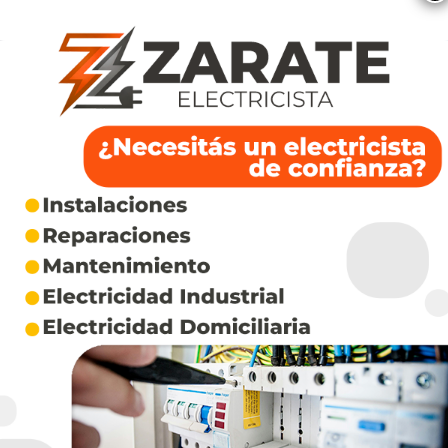
“Algunos dicen: ‘Yo tengo un poquito más, de 13
a 14′, pero poquita presión es caro. De 13 a 14
hay 10 milímetros de mercurio, pero el corazón
late 100.000 veces por día, o sea 3 millones de
veces por mes, 36 millones de veces al año. Si
la presión está un poquito elevada, tenemos
que multiplicarla por 36 millones. Se fuerza
mucho el corazón, tiene que trabajar más”.
Fuente:
https://www.lanacion.com.ar/sociedad/locomotora-
oliveras-el-40-de-los-argentinos-tiene-hipertension-arterial-
pero-la-mitad-no-lo-sabe-nid29072025/
Un sismólogo explicó
Susana Giménez le envió