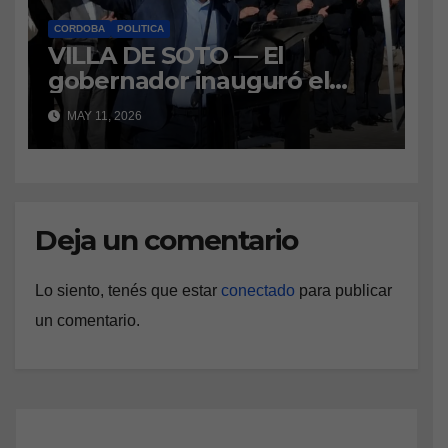
CORDOBA
POLITICA
VILLA DE SOTO — El
gobernador inauguró el
Centro Anexo de la Escuela
MAY 11, 2026
de Suboficiales de Policía
“Gral. Manuel Belgrano” y
anunció el envío de 200
millones de pesos para que
los estudiantes puedan
Deja un comentario
continuar cursando el
segundo año en la localidad.
Lo siento, tenés que estar
conectado
para publicar
un comentario.