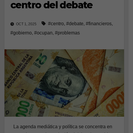
centro del debate
#centro
,
#debate
,
#financieros
,
OCT 1, 2025
#gobierno
,
#ocupan
,
#problemas
La agenda mediática y política se concentra en