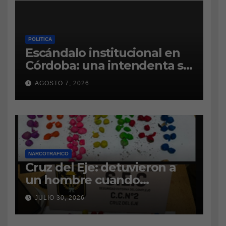
POLITICA
Escándalo institucional en
Córdoba: una intendenta se
atrinchera en el municipio y
AGOSTO 7, 2026
se niega a dejar el cargo
NARCOTRAFICO
Cruz del Eje: detuvieron a
un hombre cuando
intentaba ingresar
JULIO 30, 2026
marihuana a la cárcel