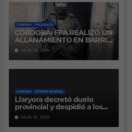
CORDOBA
POLICIALES
CÓRDOBA: FPA REALIZÓ UN
ALLANAMIENTO EN BARRIO
VILLA BOEDO
JULIO 30, 2026
RELACIONADO CON UNA
CAUSA DE DROGAS EN LA
CÁRCEL DE BOUWER
CORDOBA
INTERES GENERAL
Llaryora decretó duelo
provincial y despidió a los
bomberos cordobeses
JULIO 30, 2026
fallecidos en la tragedia
aérea de San Juan