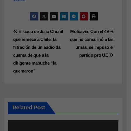
Navegación
El caso de Julia Chuñil
Moldavia: Con el 49 %
que remece a Chile: la
que no concurrió a las
de
filtración de un audio da
urnas, se impuso el
entradas
cuenta de que a la
partido pro UE
dirigente mapuche “la
quemaron”
Related Post