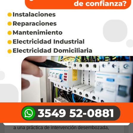
exportaciones agro ganaderas, negociación
mediante con un núcleo concentrado de
cerealeras, que en tres días de operatoria,
menos de una decena de ellas se apropiaron de
más de 1.500 millones de dólares.
Se resignaron recursos fiscales para beneficiar
al gran capital transnacional altamente
concentrado.
No existe respaldo teórico, sino improvisación y
pragmatismo edulcorado con teorizaciones
vacías.
Lo que existe es un discurso desregulador, junto
a una práctica de intervención desembozada,