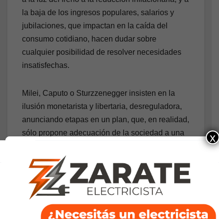
la baja de los ingresos populares, salarios y
jubilaciones, que impactan en la caída del
consumo cotidiano, hacen dudar sobre
cualquier posibilidad de resolver necesidades
insatisfechas.
Milei, Caputo o Sturzzenegger insisten en la
ilusión monetarista y libertaria, desreguladora,
anunciando etapas en un plan, que, en realidad,
sólo propone adecuación de la sociedad a una
x
política de subordinación a la lógica
transnacionalizada dirigida desde Washington.
Es un liberalismo que hace intervenir al Estado
según la necesidad, sea para eliminar
transitoriamente las retenciones a las