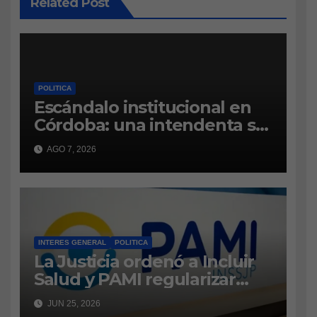
Related Post
POLITICA
Escándalo institucional en
Córdoba: una intendenta se
atrinchera en el municipio y
AGO 7, 2026
se niega a dejar el cargo
INTERES GENERAL
POLITICA
La Justicia ordenó a Incluir
Salud y PAMI regularizar
pagos por prestaciones para
JUN 25, 2026
personas con discapacidad