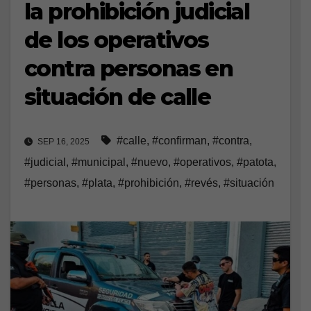
la prohibición judicial
de los operativos
contra personas en
situación de calle
#calle
,
#confirman
,
#contra
,
SEP 16, 2025
#judicial
,
#municipal
,
#nuevo
,
#operativos
,
#patota
,
#personas
,
#plata
,
#prohibición
,
#revés
,
#situación