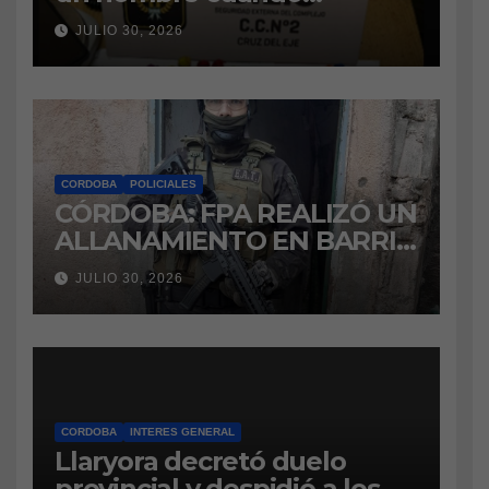
intentaba ingresar
JULIO 30, 2026
marihuana a la cárcel
CORDOBA
POLICIALES
CÓRDOBA: FPA REALIZÓ UN
ALLANAMIENTO EN BARRIO
VILLA BOEDO
JULIO 30, 2026
RELACIONADO CON UNA
CAUSA DE DROGAS EN LA
CÁRCEL DE BOUWER
CORDOBA
INTERES GENERAL
Llaryora decretó duelo
provincial y despidió a los