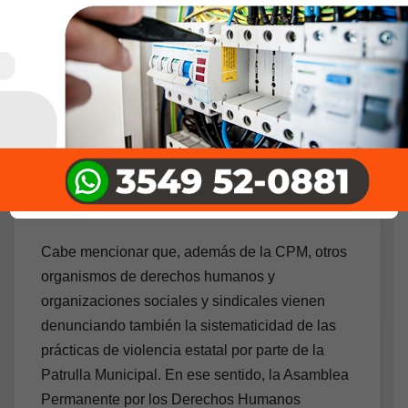
Por todos estos motivos, resolvieron confirmar la
sentencia del juez Tapia y reiteraron al
municipio de General Pueyrredón que omita
todo despliegue de operativos por parte del
Cuerpo de Patrulla Municipal sobre personas en
situación de calle que impliquen violencia física
o verbal, como así también la sustracción de
documentos u objetos personales.
Cabe mencionar que, además de la CPM, otros
organismos de derechos humanos y
organizaciones sociales y sindicales vienen
denunciando también la sistematicidad de las
prácticas de violencia estatal por parte de la
Patrulla Municipal. En ese sentido, la Asamblea
Permanente por los Derechos Humanos