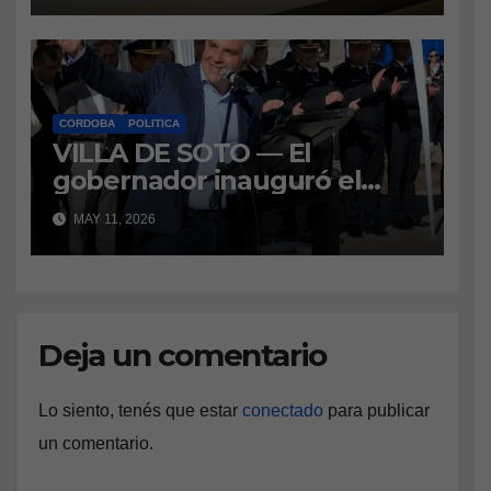
CORDOBA
POLITICA
VILLA DE SOTO — El
gobernador inauguró el
Centro Anexo de la Escuela
MAY 11, 2026
de Suboficiales de Policía
“Gral. Manuel Belgrano” y
anunció el envío de 200
millones de pesos para que
los estudiantes puedan
Deja un comentario
continuar cursando el
segundo año en la localidad.
Lo siento, tenés que estar
conectado
para publicar
un comentario.