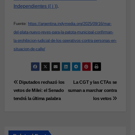
Independientes (( i ))
.
Fuente:
https://argentina.indymedia.org/2025/09/16/mar-
del-plata-nuevo-reves-para-la-patota-municipal-confirman-
la-prohibicion-judicial-de-los-operativos-contra-personas-en-
situacion-de-calle/
Navegación
Diputados rechazó los
La CGT y las CTAs se
vetos de Milei: el Senado
suman a marchar contra
de
tendrá la última palabra
los vetos
entradas