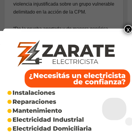
violencia injustificada sobre un grupo vulnerable
delimitado en la acción de la CPM.
x
“De la prueba aportada y de manera genérica,
puede observarse que todos los testigos
señalan, de una manera u otra, a funcionarios
de la Patrulla Municipal como quienes realizan
estos operativos nocturnos, en los que se los
echa de los lugares donde están descansando
(en la vía pública), de manera violenta y
quitándoles sus pertenencias (…) Por otra parte,
todos los hechos relatados en los distintos
testimonios y actuaciones que fueron relevados
por el magistrado tienen en común que
recayeron sobre personas en situación de
calle”, amplían los jueces de la Cámara.