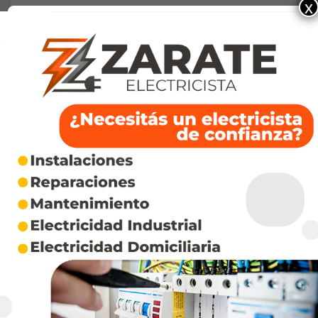
x
En esta sesión, transmitida en vivo, Tahraoui
manifestó «comprensión» hacia las demandas y
defendió las reformas impulsadas por el
Ejecutivo como «el camino para cumplir con
estas expectativas».
Fuente: teleSUR
La entrada
Marruecos: jóvenes convocaron a
nuevas manifestaciones
se publicó primero en
Redeco Alternativo
.
Fuente:
https://redeco.com.ar/internacional/africa/74829-
marruecos-jovenes-convocaron-a-nuevas-manifestaciones