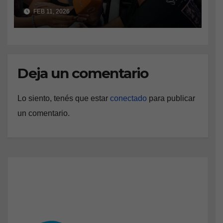
vecinos defienden el
FEB 11, 2026
amparo ambiental
Deja un comentario
Lo siento, tenés que estar
conectado
para publicar
un comentario.