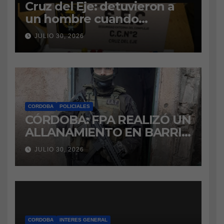
Cruz del Eje: detuvieron a
un hombre cuando
intentaba ingresar
JULIO 30, 2026
marihuana a la cárcel
CORDOBA
POLICIALES
CÓRDOBA: FPA REALIZÓ UN
ALLANAMIENTO EN BARRIO
VILLA BOEDO
JULIO 30, 2026
RELACIONADO CON UNA
CAUSA DE DROGAS EN LA
CÁRCEL DE BOUWER
CORDOBA
INTERES GENERAL