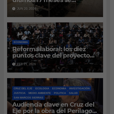
importaron 67 millones de
JUN 20, 2026
pares de calzado: el sector
pide crédito y mantener las
medidas antidumping
contra China
ECONOMIA
Reforma laboral: los diez
puntos clave del proyecto
que regresa al SenadoTras
FEB 21, 2026
las modificaciones
realizadas en Diputados, la
iniciativa del Poder Ejecutivo
vuelve a la Cámara alta.
CRUZ DEL EJE
ECOLOGIA
ECONOMIA
INVESTIGACIÓN
Indemnizaciones,
JUSTICIA
MEDIO AMBIENTE
POLITICA
SALUD
vacaciones, período de
SAN MARCOS SIERRAS
Audiencia clave en Cruz del
prueba y aportes, entre los
Eje por la obra del Perilago:
ejes principales.