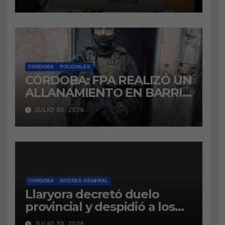
marihuana a la cárcel
CORDOBA
POLICIALES
CÓRDOBA: FPA REALIZÓ UN
ALLANAMIENTO EN BARRIO
VILLA BOEDO
JULIO 30, 2026
RELACIONADO CON UNA
CAUSA DE DROGAS EN LA
CÁRCEL DE BOUWER
CORDOBA
INTERES GENERAL
Llaryora decretó duelo
provincial y despidió a los
bomberos cordobeses
JULIO 30, 2026