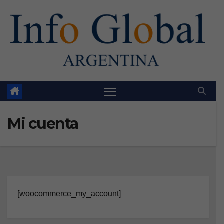
Skip
to
content
Mi cuenta
[woocommerce_my_account]