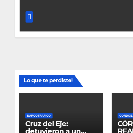
Lo que te perdiste!
NARCOTRAFICO
CORDOB
Cruz del Eje:
CÓR
detuvieron a un
REA