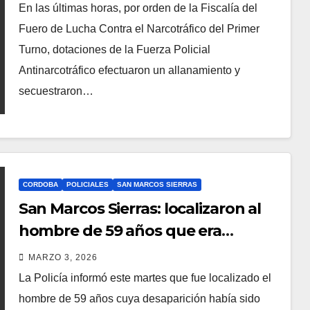
CAUSA DE DROGAS EN LA CÁRCEL
En las últimas horas, por orden de la Fiscalía del
DE BOUWER
Fuero de Lucha Contra el Narcotráfico del Primer
Turno, dotaciones de la Fuerza Policial
Antinarcotráfico efectuaron un allanamiento y
secuestraron…
CORDOBA
POLICIALES
SAN MARCOS SIERRAS
San Marcos Sierras: localizaron al
hombre de 59 años que era
intensamente buscado
MARZO 3, 2026
La Policía informó este martes que fue localizado el
hombre de 59 años cuya desaparición había sido