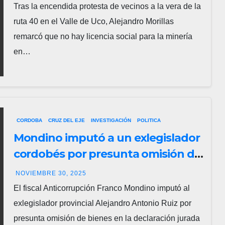
contra San Jorge
Tras la encendida protesta de vecinos a la vera de la
ruta 40 en el Valle de Uco, Alejandro Morillas
remarcó que no hay licencia social para la minería
en…
CORDOBA
CRUZ DEL EJE
INVESTIGACIÓN
POLITICA
Mondino imputó a un exlegislador
cordobés por presunta omisión de
inmuebles en su declaración
NOVIEMBRE 30, 2025
jurada
El fiscal Anticorrupción Franco Mondino imputó al
exlegislador provincial Alejandro Antonio Ruiz por
presunta omisión de bienes en la declaración jurada