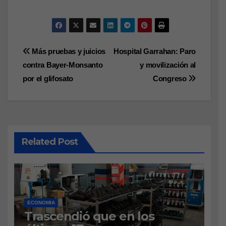
Navegación
Más pruebas y juicios
Hospital Garrahan: Paro
contra Bayer-Monsanto
y movilización al
de
por el glifosato
Congreso
entradas
Related Post
ECONOMIA
Trascendió que en los