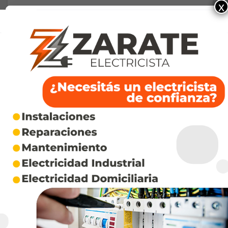
x
* El Decreto no expone esa cuenta para
reconocer la deuda con las y los trabajadores
de las universidades, sino para intentar
demostrar que la Ley no se puede implementar
sin poner en riesgo la política fiscal del
gobierno, enmascarando en un argumento
técnico la decisión política de desfinanciar a la
universidad y a otros sectores del Estado que
deben asegurar derechos y bienestar a la
población, mientras se asignan recursos a las
áreas que cumplen funciones represivas, se
protege al capital financiero, y se garantiza
impunidad a la más escandalosa corrupción de
la casta que habita la Casa Rosada y sus
empresarios amigos.