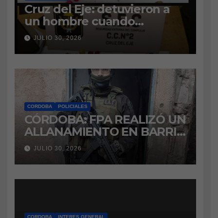
Cruz del Eje: detuvieron a
un hombre cuando
intentaba ingresar
JULIO 30, 2026
marihuana a la cárcel
CORDOBA
POLICIALES
CÓRDOBA: FPA REALIZÓ UN
ALLANAMIENTO EN BARRIO
VILLA BOEDO
JULIO 30, 2026
RELACIONADO CON UNA
CAUSA DE DROGAS EN LA
CÁRCEL DE BOUWER
CORDOBA
INTERES GENERAL