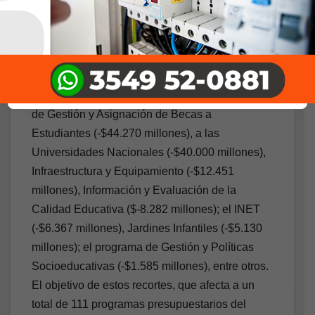
Entretanto, el 11 de septiembre se publicó en el
Boletín Oficial la Decisión Administrativa (DA)
Nº 23/25, por el cual se dispone un recorte en el
presupuesto de la Secretaría de Educación por
$120.033 millones. El ajuste afecta el programa
de Gestión y Asignación de Becas a
Estudiantes (-$44.270 millones), a las
Universidades Nacionales (-$40.000 millones),
Infraestructura y Equipamiento (-$12.451
millones), Información y Evaluación de la
Calidad Educativa ($-8.282 millones); el INET
(-$6.367 millones), Jardines Infantiles (-$5.130
millones); el programa de Gestión y Políticas
Socioeducativas (-$1.585 millones), entre otros.
El objetivo de estos recortes, que afecta a un
total de 111 programas presupuestarios del