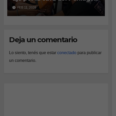
ejes principales.
vecinos defienden el
FEB 11, 2026
amparo ambiental
Deja un comentario
Lo siento, tenés que estar
conectado
para publicar
un comentario.