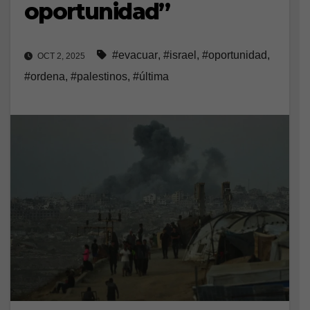
oportunidad”
#evacuar
,
#israel
,
#oportunidad
,
OCT 2, 2025
#ordena
,
#palestinos
,
#última