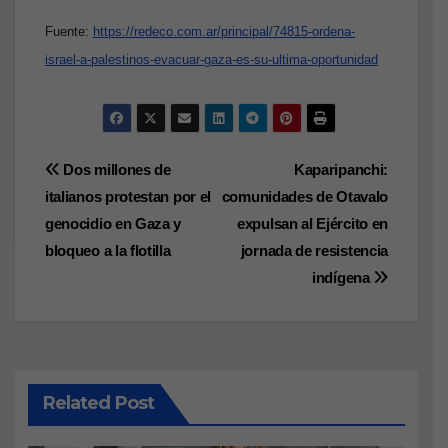
Fuente:
https://redeco.com.ar/principal/74815-ordena-
israel-a-palestinos-evacuar-gaza-es-su-ultima-oportunidad
Navegación
Dos millones de
Kaparipanchi:
italianos protestan por el
comunidades de Otavalo
de
genocidio en Gaza y
expulsan al Ejército en
entradas
bloqueo a la flotilla
jornada de resistencia
indígena
Related Post