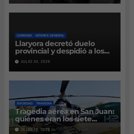
CAUSA DE DROGAS EN LA
CÁRCEL DE BOUWER
CORDOBA
INTERES GENERAL
Llaryora decretó duelo
provincial y despidió a los
bomberos cordobeses
JULIO 30, 2026
fallecidos en la tragedia
aérea de San Juan
SOCIEDAD
TRAGEDIA
Tragedia aérea en San Juan:
quiénes eran los siete
tripulantes fallecidos y qué
JULIO 30, 2026
es lo último que se sabe