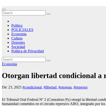
Skip
to
InfoGlobal Argentina
Periodismo Independiente
content
Politica
POLICIALES
Economia
Cultura
Deportes
Sociedad
Política de Privacidad
Economia
Otorgan libertad condicional a 
Dic 23, 2025
#condicional
,
#libertad
,
#otorgan
,
#represor
El Tribunal Oral Federal Nº 2 (Comodoro Py) otorgó la libertad condi
humanidad cometidos en el circuito represivo ABO, integrado por los c