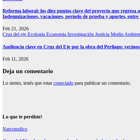
Reforma laboral: los diez puntos clave del proyecto que regresa a
Indemnizaciones, vacaciones, período de prueba y aportes, entre l
Feb 21, 2026
Cruz del eje
Ecologia
Economia
Investigación
Justicia
Medio Ambie
Audiencia clave en Cruz del Eje por la obra del Perilago: vecino
Feb 11, 2026
Deja un comentario
Lo siento, tenés que estar
conectado
para publicar un comentario.
Lo que te perdiste!
Narcotrafico