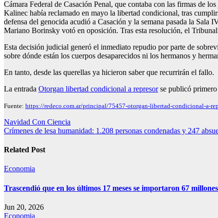
Cámara Federal de Casación Penal, que contaba con las firmas de los
Kalinec había reclamado en mayo la libertad condicional, tras cumplirs
defensa del genocida acudió a Casación y la semana pasada la Sala IV 
Mariano Borinsky votó en oposición. Tras esta resolución, el Tribunal O
Esta decisión judicial generó el inmediato repudio por parte de sobr
sobre dónde están los cuerpos desaparecidos ni los hermanos y herma
En tanto, desde las querellas ya hicieron saber que recurrirán el fallo.
La entrada
Otorgan libertad condicional a represor
se publicó primer
Fuente:
https://redeco.com.ar/principal/75457-otorgan-libertad-condicional-a-re
Navegación
Navidad Con Ciencia
Crímenes de lesa humanidad: 1.208 personas condenadas y 247 absue
de
entradas
Related Post
Economia
Trascendió que en los últimos 17 meses se importaron 67 millones
Jun 20, 2026
Economia