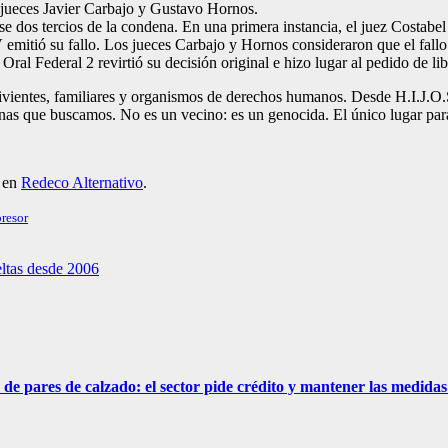
 jueces Javier Carbajo y Gustavo Hornos.
e dos tercios de la condena. En una primera instancia, el juez Costabel
emitió su fallo. Los jueces Carbajo y Hornos consideraron que el fallo
ral Federal 2 revirtió su decisión original e hizo lugar al pedido de lib
evivientes, familiares y organismos de derechos humanos. Desde H.I.J.O.
nas que buscamos. No es un vecino: es un genocida. El único lugar par
o en
Redeco Alternativo
.
presor
ltas desde 2006
 de pares de calzado: el sector pide crédito y mantener las medid