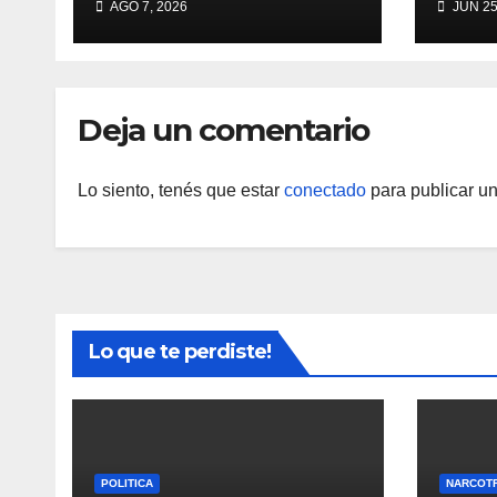
AGO 7, 2026
JUN 25
intendenta se
por 
atrinchera en el
para
municipio y se
disc
niega a dejar el
Deja un comentario
cargo
Lo siento, tenés que estar
conectado
para publicar un
Lo que te perdiste!
POLITICA
NARCOT