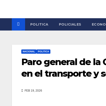
Skip
to
content
POLITICA
POLICIALES
ECONO
NACIONAL
POLITICA
Paro general de la
en el transporte y 
FEB 19, 2026