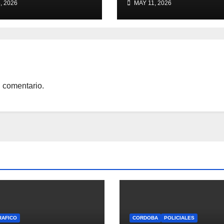
, 2026
MAY 11, 2026
prestaciones
Anexo de la Esc
 personas con
de Suboficiales 
apacidad
Policía “Gral.
Manuel Belgrano
anunció el envío
200 millones de
pesos para que l
 comentario.
estudiantes pu
continuar cursa
el segundo año 
la localidad.
RAFICO
CORDOBA
POLICIALES