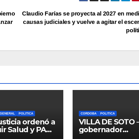
bierno
Claudio Farías se proyecta al 2027 en med
anzar
causas judiciales y vuelve a agitar el esce
polí
 GENERAL
POLITICA
CORDOBA
POLITICA
usticia ordenó a
VILLA DE SOTO 
uir Salud y PAMI
gobernador
larizar pagos
inauguró el Cen