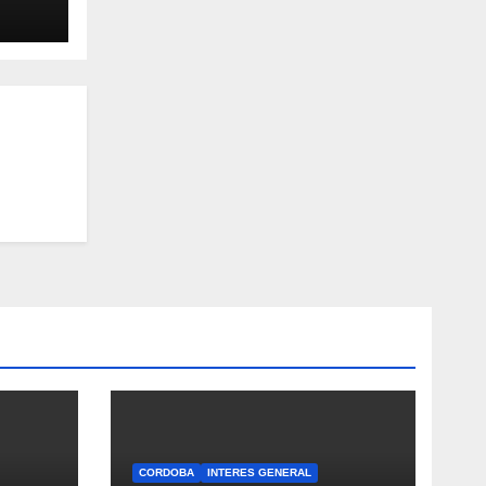
uela
de
” y
 de
os
edan
ndo
en
CORDOBA
INTERES GENERAL