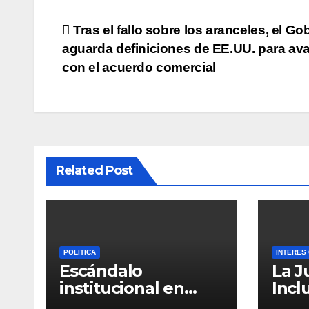
Navegación
Tras el fallo sobre los aranceles, el Go
aguarda definiciones de EE.UU. para av
de
con el acuerdo comercial
entradas
Related Post
POLITICA
INTERES
Escándalo
La J
institucional en
Incl
Córdoba: una
regu