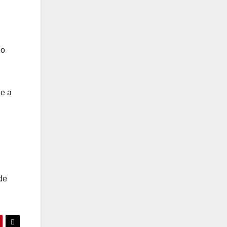
no
le a
de