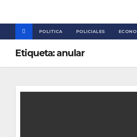
Skip
to
content
POLITICA
POLICIALES
ECONO
Etiqueta:
anular