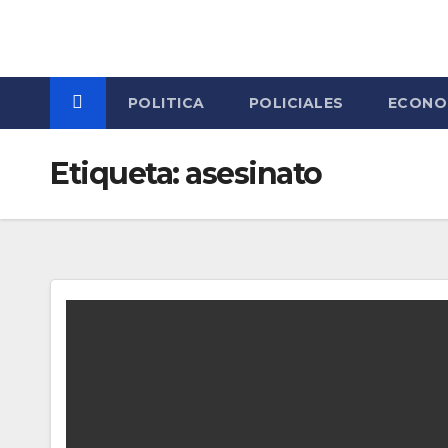
Skip
to
content
POLITICA
POLICIALES
ECONO
Etiqueta:
asesinato