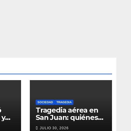
SOCIEDAD
TRAGEDIA
ó
Tragedia aérea en
 y
San Juan: quiénes
eran los siete
JULIO 30, 2026