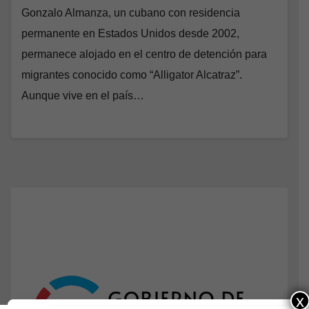
Gonzalo Almanza, un cubano con residencia
permanente en Estados Unidos desde 2002,
permanece alojado en el centro de detención para
migrantes conocido como “Alligator Alcatraz”.
Aunque vive en el país…
x