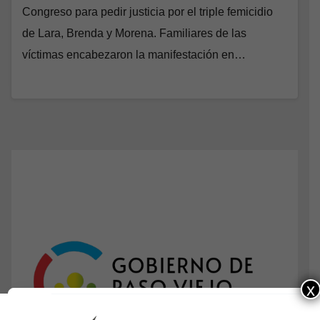
Congreso para pedir justicia por el triple femicidio
de Lara, Brenda y Morena. Familiares de las
víctimas encabezaron la manifestación en…
x