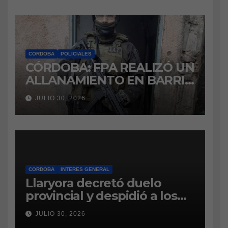
CORDOBA
POLICIALES
CÓRDOBA: FPA REALIZÓ UN
ALLANAMIENTO EN BARRIO
VILLA BOEDO
JULIO 30, 2026
RELACIONADO CON UNA
CAUSA DE DROGAS EN LA
CÁRCEL DE BOUWER
CORDOBA
INTERES GENERAL
Llaryora decretó duelo
provincial y despidió a los
bomberos cordobeses
JULIO 30, 2026
fallecidos en la tragedia