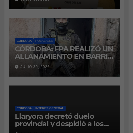
marihuana a la cárcel
CORDOBA
POLICIALES
CÓRDOBA: FPA REALIZÓ UN
ALLANAMIENTO EN BARRIO
VILLA BOEDO
JULIO 30, 2026
RELACIONADO CON UNA
CAUSA DE DROGAS EN LA
CÁRCEL DE BOUWER
CORDOBA
INTERES GENERAL
Llaryora decretó duelo
provincial y despidió a los
bomberos cordobeses