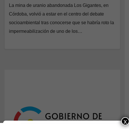
La mina de uranio abandonada Los Gigantes, en
Córdoba, volvió a estar en el centro del debate
socioambiental tras conocerse que se habría roto la
impermeabilización de uno de los…
x