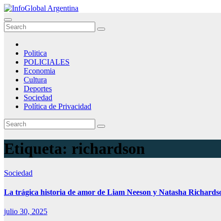
Skip
to
InfoGlobal Argentina
Periodismo Independiente
content
Politica
POLICIALES
Economia
Cultura
Deportes
Sociedad
Política de Privacidad
Etiqueta:
richardson
Sociedad
La trágica historia de amor de Liam Neeson y Natasha Richard
julio 30, 2025