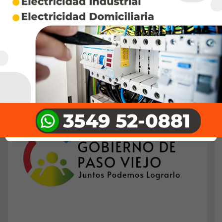
“libertad bajo palabra” no otorga ni…