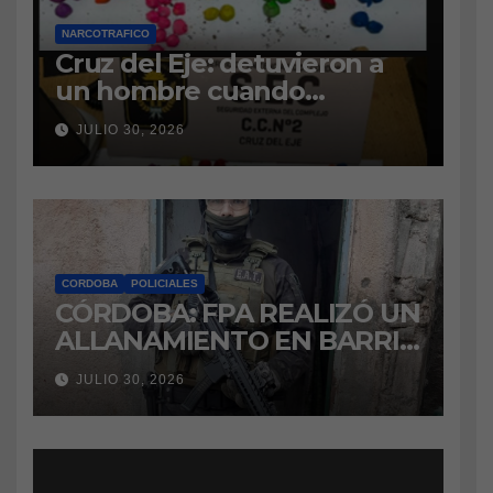
NARCOTRAFICO
Cruz del Eje: detuvieron a
un hombre cuando
intentaba ingresar
JULIO 30, 2026
marihuana a la cárcel
CORDOBA
POLICIALES
CÓRDOBA: FPA REALIZÓ UN
ALLANAMIENTO EN BARRIO
VILLA BOEDO
JULIO 30, 2026
RELACIONADO CON UNA
CAUSA DE DROGAS EN LA
CÁRCEL DE BOUWER