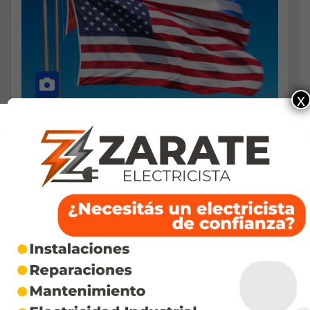
x
SOCIEDAD
Sigue el limbo migratorio de los
cubanos con I-220A: la regla de
Uscis para obtener la green card
JULIO 30, 2025
El formulario I-220A permitió que miles de cubanos
entraran a Estados Unidos, pero ahora se
encuentran en un limbo migratorio debido a que la