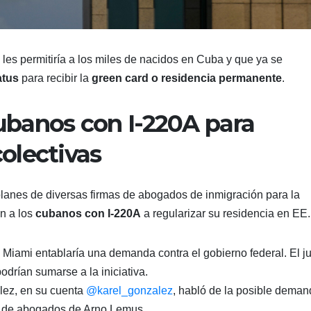
”, les permitiría a los miles de nacidos en Cuba y que ya se
atus
para recibir la
green card o residencia permanente
.
banos con I-220A para
olectivas
planes de diversas firmas de abogados de inmigración para la
n a los
cubanos con I-220A
a regularizar su residencia en EE
 Miami entablaría una demanda contra el gobierno federal. El ju
odrían sumarse a la iniciativa.
ález, en su cuenta
@karel_gonzalez
, habló de la posible dema
ete de abogados de Arno Lemus.