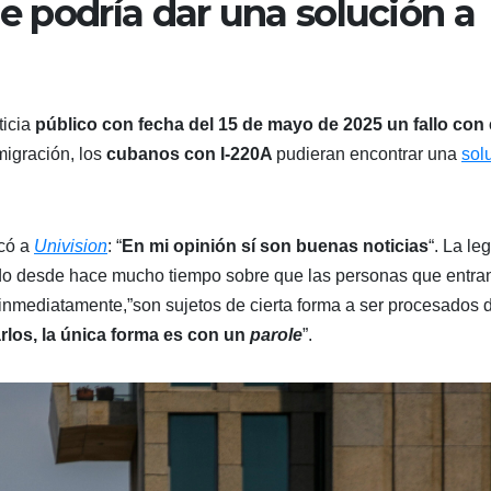
ue podría dar una solución a
ticia
público con fecha del 15 de mayo de 2025 un fallo con 
igración, los
cubanos con I-220A
pudieran encontrar una
sol
icó a
Univision
: “
En mi opinión sí son buenas noticias
“. La leg
tado desde hace mucho tiempo sobre que las personas que entra
inmediatamente,”son sujetos de cierta forma a ser procesados 
arlos, la única forma es con un
parole
”.