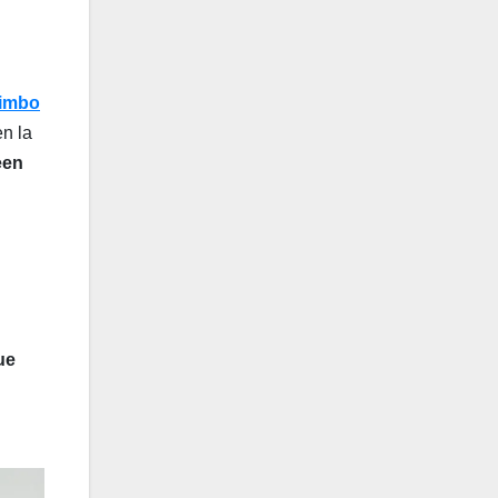
limbo
en la
een
ue