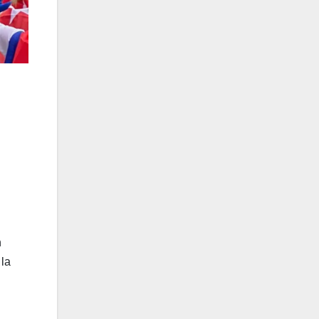
n
 la