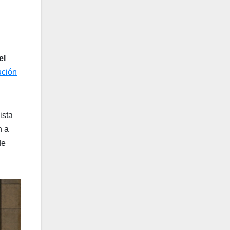
el
ución
ista
n a
de