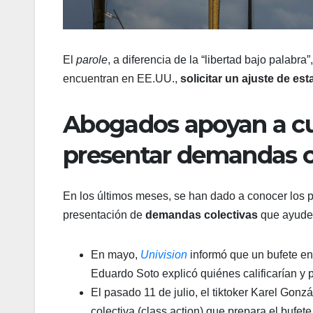
El
parole
, a diferencia de la “libertad bajo palabra
encuentran en EE.UU.,
solicitar un ajuste de est
Abogados apoyan a cu
presentar demandas c
En los últimos meses, se han dado a conocer los 
presentación de
demandas colectivas
que ayude
En mayo,
Univision
informó que un bufete en
Eduardo Soto explicó quiénes calificarían y p
El pasado 11 de julio, el tiktoker Karel Gonz
colectiva (class action) que prepara el buf