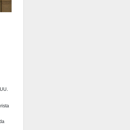
.UU.
rista
nda