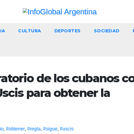
IA
CULTURA
DEPORTES
SOCIEDAD
ratorio de los cubanos c
Uscis para obtener la
io
,
#obtener
,
#regla
,
#sigue
,
#uscis