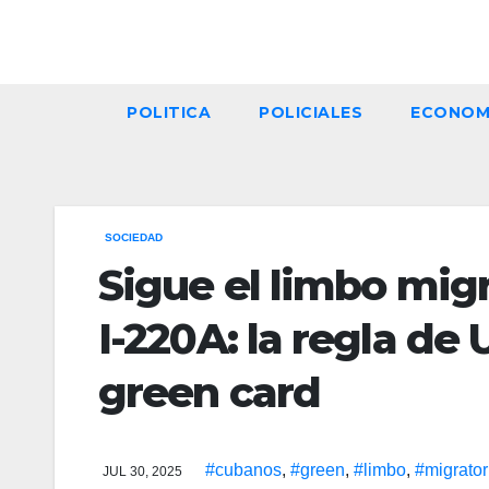
Skip
to
content
POLITICA
POLICIALES
ECONOM
SOCIEDAD
Sigue el limbo mig
I-220A: la regla de 
green card
#cubanos
,
#green
,
#limbo
,
#migrator
JUL 30, 2025