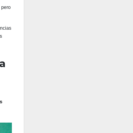
 pero
encias
s
la
s