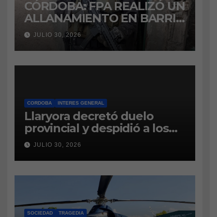
CÓRDOBA: FPA REALIZÓ UN
ALLANAMIENTO EN BARRIO
VILLA BOEDO
JULIO 30, 2026
RELACIONADO CON UNA
CAUSA DE DROGAS EN LA
CÁRCEL DE BOUWER
CORDOBA
INTERES GENERAL
Llaryora decretó duelo
provincial y despidió a los
bomberos cordobeses
JULIO 30, 2026
fallecidos en la tragedia
aérea de San Juan
SOCIEDAD
TRAGEDIA