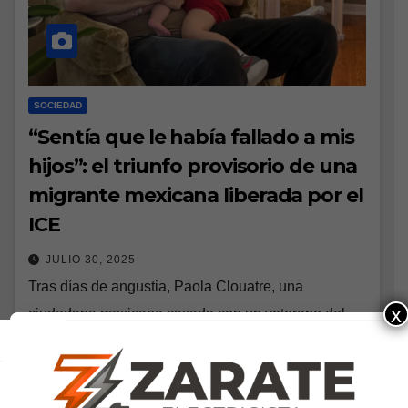
SOCIEDAD
“Sentía que le había fallado a mis
hijos”: el triunfo provisorio de una
migrante mexicana liberada por el
ICE
JULIO 30, 2025
Tras días de angustia, Paola Clouatre, una
x
ciudadana mexicana casada con un veterano del
Cuerpo de Infantería de Marina de Estados Unidos,
fue liberada de la custodia del Servicio de…