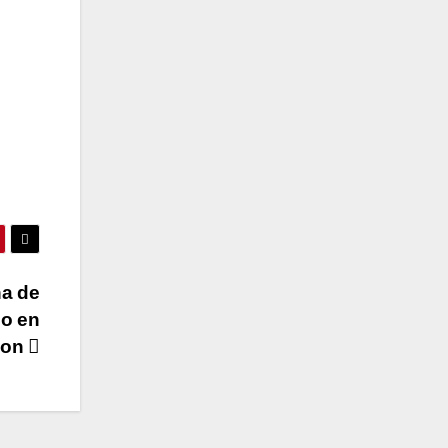
a de
co en
xon