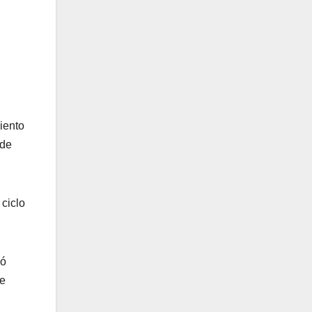
iento
 de
 ciclo
ió
se