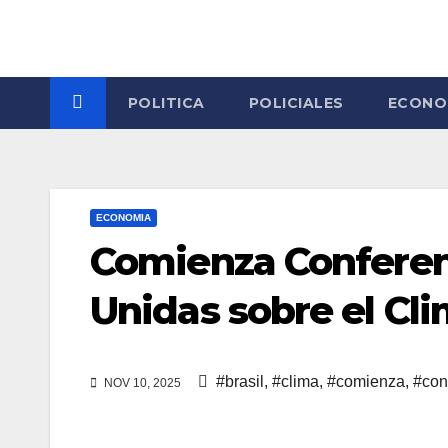
Skip
to
content
POLITICA
POLICIALES
ECONO
ECONOMIA
Comienza Conferen
Unidas sobre el Cli
#brasil
,
#clima
,
#comienza
,
#con
NOV 10, 2025