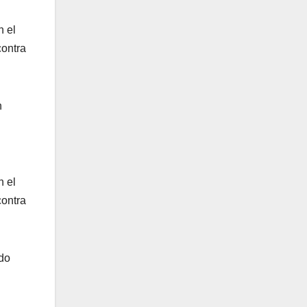
n el
contra
n
n
n el
contra
ado