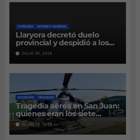
CÁRCEL DE BOUWER
CORDOBA
INTERES GENERAL
Llaryora decretó duelo
provincial y despidió a los
bomberos cordobeses
JULIO 30, 2026
fallecidos en la tragedia
aérea de San Juan
SOCIEDAD
TRAGEDIA
Tragedia aérea en San Juan:
quiénes eran los siete
tripulantes fallecidos y qué
JULIO 30, 2026
es lo último que se sabe