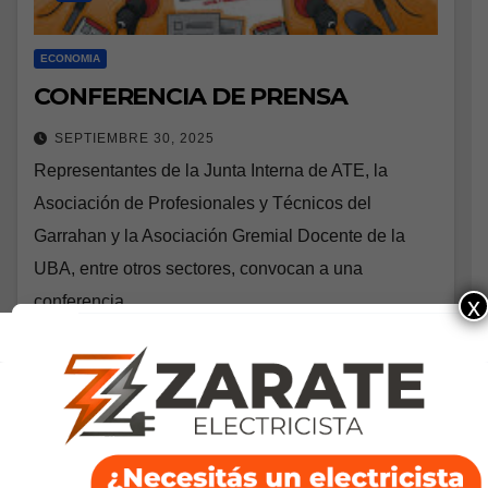
ECONOMIA
CONFERENCIA DE PRENSA
SEPTIEMBRE 30, 2025
Representantes de la Junta Interna de ATE, la
Asociación de Profesionales y Técnicos del
Garrahan y la Asociación Gremial Docente de la
UBA, entre otros sectores, convocan a una
conferencia…
x