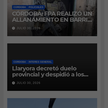
CORDOBA
POLICIALES
CÓRDOBA: FPA REALIZÓ UN
ALLANAMIENTO EN BARRIO
VILLA BOEDO
JULIO 30, 2026
RELACIONADO CON UNA
CAUSA DE DROGAS EN LA
CÁRCEL DE BOUWER
CORDOBA
INTERES GENERAL
Llaryora decretó duelo
provincial y despidió a los
bomberos cordobeses
JULIO 30, 2026
fallecidos en la tragedia
aérea de San Juan