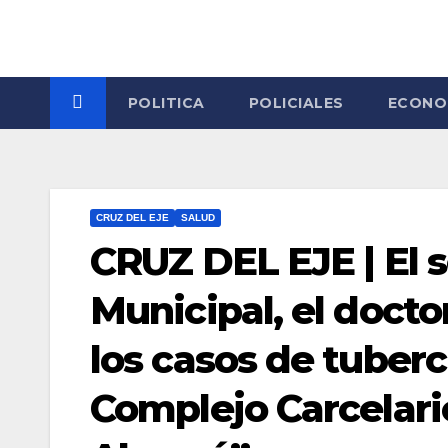
Skip
to
content
POLITICA
POLICIALES
ECONO
CRUZ DEL EJE
SALUD
CRUZ DEL EJE | El s
Municipal, el doctor
los casos de tuberc
Complejo Carcelari