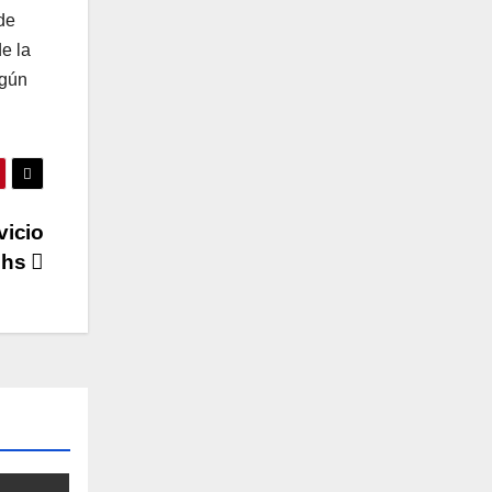
de
e la
egún
vicio
 hs