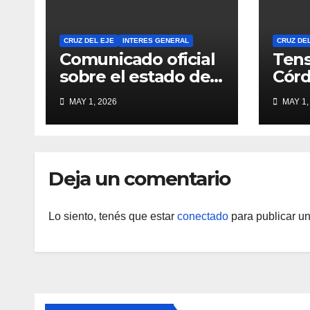
CRUZ DEL EJE
INTERES GENERAL
CRUZ DE
Comunicado oficial
Tens
sobre el estado del
Córd
servicio 16:30 hs
poli
MAY 1, 2026
MAY 1,
tiro
Pue
Deja un comentario
Lo siento, tenés que estar
conectado
para publicar un