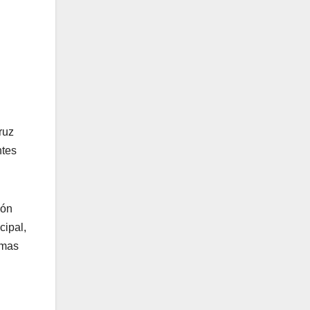
ruz
ntes
ión
cipal,
emas