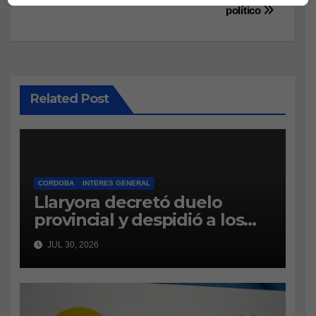
político
Related Post
CORDOBA
INTERES GENERAL
Llaryora decretó duelo
provincial y despidió a los
bomberos cordobeses
JUL 30, 2026
fallecidos en la tragedia
aérea de San Juan