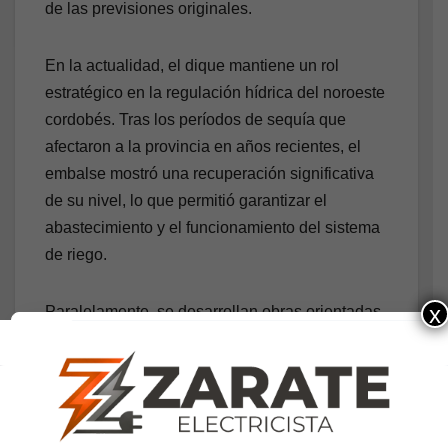
de las previsiones originales.
En la actualidad, el dique mantiene un rol
estratégico en la regulación hídrica del noroeste
cordobés. Tras los períodos de sequía que
afectaron a la provincia en años recientes, el
embalse mostró una recuperación significativa
de su nivel, lo que permitió garantizar el
abastecimiento y el funcionamiento del sistema
de riego.
x
Paralelamente, se desarrollan obras orientadas
a la puesta en valor del sector, entre ellas
proyectos de saneamiento del perilago, mejoras
en la infraestructura cloacal y trabajos viales
destinados a fortalecer el perfil turístico del área.