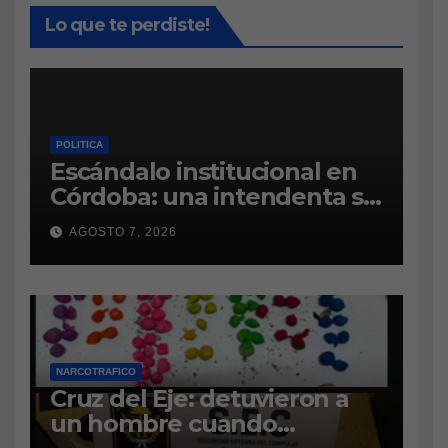
Lo que te perdiste!
POLITICA
Escándalo institucional en
Córdoba: una intendenta se
atrinchera en el municipio y
AGOSTO 7, 2026
se niega a dejar el cargo
NARCOTRAFICO
Cruz del Eje: detuvieron a
un hombre cuando