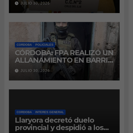
intentaba ingresar
JULIO 30, 2026
marihuana a la cárcel
CORDOBA
POLICIALES
CÓRDOBA: FPA REALIZÓ UN
ALLANAMIENTO EN BARRIO
VILLA BOEDO
JULIO 30, 2026
RELACIONADO CON UNA
CAUSA DE DROGAS EN LA
CÁRCEL DE BOUWER
CORDOBA
INTERES GENERAL
Llaryora decretó duelo
provincial y despidió a los