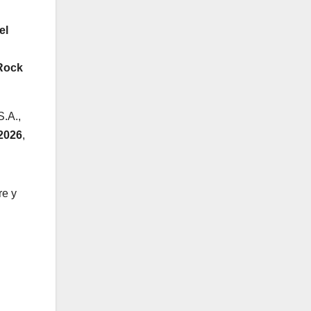
el
 Rock
S.A.,
 2026
,
re y