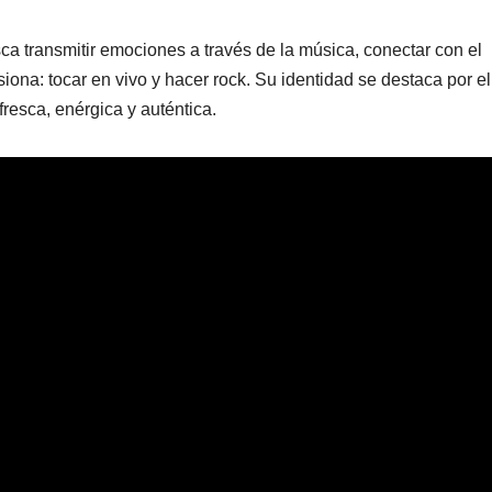
ca transmitir emociones a través de la música, conectar con el
siona: tocar en vivo y hacer rock. Su identidad se destaca por el
esca, enérgica y auténtica.