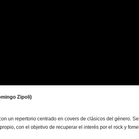
omingo Zipoli)
con un repertorio centrado en covers de clásicos del género. Se
opio, con el objetivo de recuperar el interés por el rock y fome