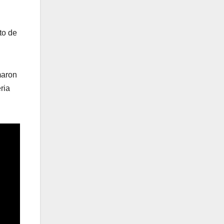
to de
maron
ria