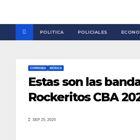
Skip
to
content
POLITICA
POLICIALES
ECONO
CORDOBA
MÚSICA
Estas son las band
Rockeritos CBA 20
SEP 25, 2025