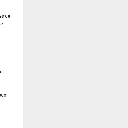
es de
de
el
rado