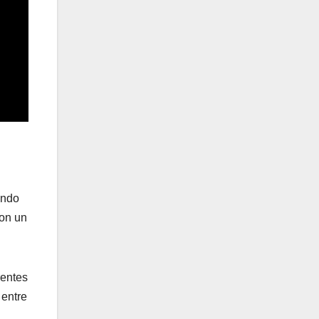
ando
con un
rentes
 entre