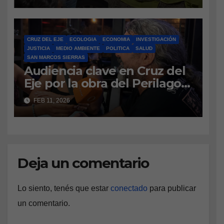
CRUZ DEL EJE
ECOLOGIA
ECONOMIA
INVESTIGACIÓN
JUSTICIA
MEDIO AMBIENTE
POLITICA
SALUD
SAN MARCOS SIERRAS
Audiencia clave en Cruz del
Eje por la obra del Perilago:
vecinos defienden el
FEB 11, 2026
amparo ambiental
Deja un comentario
Lo siento, tenés que estar
conectado
para publicar
un comentario.