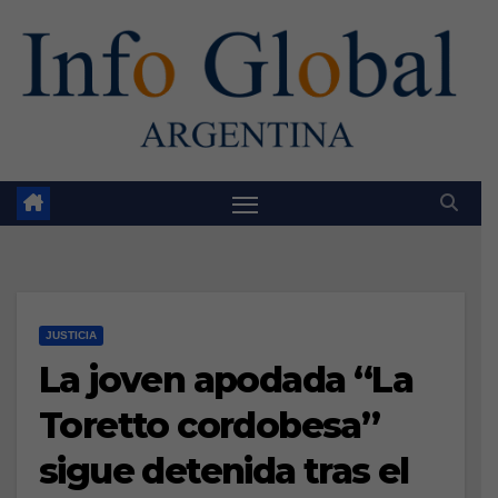
Skip
to
content
JUSTICIA
La joven apodada “La
Toretto cordobesa”
sigue detenida tras el