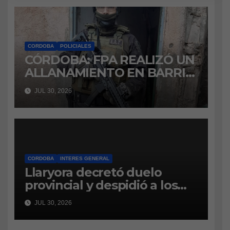
CORDOBA
POLICIALES
CÓRDOBA: FPA REALIZÓ UN
ALLANAMIENTO EN BARRIO
VILLA BOEDO
JUL 30, 2026
RELACIONADO CON UNA
CAUSA DE DROGAS EN LA
CÁRCEL DE BOUWER
CORDOBA
INTERES GENERAL
Llaryora decretó duelo
provincial y despidió a los
bomberos cordobeses
JUL 30, 2026
fallecidos en la tragedia
aérea de San Juan