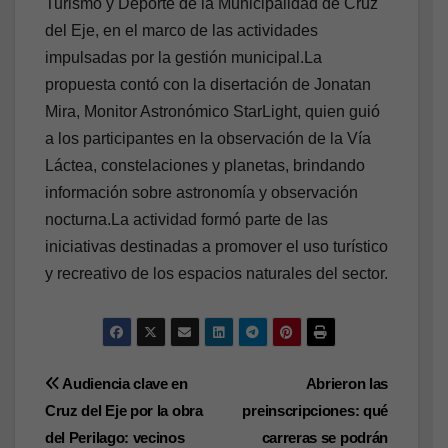
Turismo y Deporte de la Municipalidad de Cruz
del Eje, en el marco de las actividades
impulsadas por la gestión municipal.La
propuesta contó con la disertación de Jonatan
Mira, Monitor Astronómico StarLight, quien guió
a los participantes en la observación de la Vía
Láctea, constelaciones y planetas, brindando
información sobre astronomía y observación
nocturna.La actividad formó parte de las
iniciativas destinadas a promover el uso turístico
y recreativo de los espacios naturales del sector.
Navegación
Audiencia clave en
Abrieron las
Cruz del Eje por la obra
preinscripciones: qué
de
del Perilago: vecinos
carreras se podrán