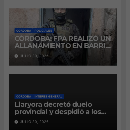
CORDOBA
POLICIALES
CÓRDOBA: FPA REALIZÓ UN
ALLANAMIENTO EN BARRIO
VILLA BOEDO
JULIO 30, 2026
RELACIONADO CON UNA
CAUSA DE DROGAS EN LA
CÁRCEL DE BOUWER
CORDOBA
INTERES GENERAL
Llaryora decretó duelo
provincial y despidió a los
bomberos cordobeses
JULIO 30, 2026
fallecidos en la tragedia