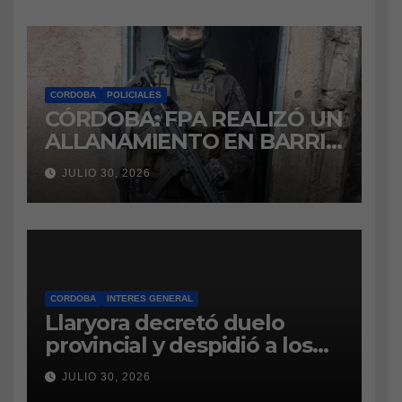
CORDOBA
POLICIALES
CÓRDOBA: FPA REALIZÓ UN
ALLANAMIENTO EN BARRIO
VILLA BOEDO
JULIO 30, 2026
RELACIONADO CON UNA
CAUSA DE DROGAS EN LA
CÁRCEL DE BOUWER
CORDOBA
INTERES GENERAL
Llaryora decretó duelo
provincial y despidió a los
bomberos cordobeses
JULIO 30, 2026
fallecidos en la tragedia