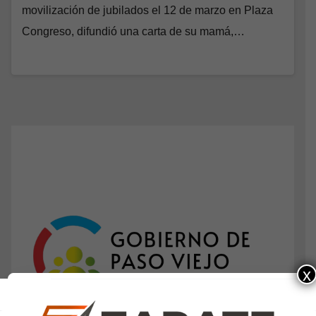
movilización de jubilados el 12 de marzo en Plaza
Congreso, difundió una carta de su mamá,…
x