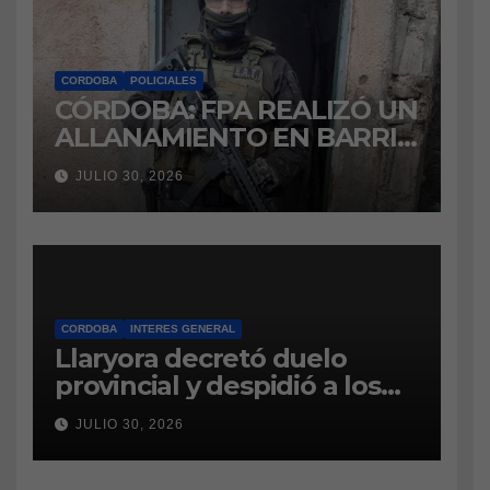
CORDOBA
POLICIALES
CÓRDOBA: FPA REALIZÓ UN
ALLANAMIENTO EN BARRIO
VILLA BOEDO
JULIO 30, 2026
RELACIONADO CON UNA
CAUSA DE DROGAS EN LA
CÁRCEL DE BOUWER
CORDOBA
INTERES GENERAL
Llaryora decretó duelo
provincial y despidió a los
bomberos cordobeses
JULIO 30, 2026
fallecidos en la tragedia
aérea de San Juan